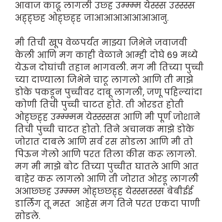
आवाज काढू लागली उछ्ह उम्म्म्म येस्स्स उस्स्स्स
अह्ह्छ्ह ओह्छ्ह्ह जाआआआआआआआनु.
मी तिची खूप वेळपर्यंत माझ्या जिभेने जवाजवी
केली आणि मग काही वेळाने आम्ही दोघे 69 मध्ये
येऊन दोघांची तहान भागवली. मग मी तिच्या पुच्ची
च्या दाण्याला जिभेने चाटू लागलो आणि ती माझे
डोके पकडून पुच्चीवर दाबू लागली, जणू पहिल्यांदा
कोणी तिची पुच्ची चाटत होते. ती ओरडत होती
ओह्छ्ह्ह उम्म्म्मम येस्स्स्सस आणि मी पूर्ण जोशाने
तिची पुच्ची चाटत होतो. तिने अचानक माझे डोके
जोरात दाबले आणि सर्व रस सोडला आणि मी तो
पिऊन गेलो आणि परत तिला कीस करू लागलो.
मग मी माझे बोट तिच्या पुच्चीत घातले आणि आत
बाहेर करू लागलो आणि ती जोरात ओरडू लागली
अआछ्छ्ह उम्म्म्म ओह्छ्छह्ह येस्स्सस्स्स बेबीईई
डार्लिंग तू मस्त आहेस मग तिने परत एकदा पाणी
सोडले.