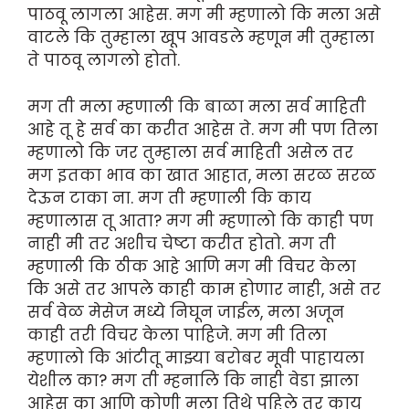
पाठवू लागला आहेस. मग मी म्हणालो कि मला असे
वाटले कि तुम्हाला खूप आवडले म्हणून मी तुम्हाला
ते पाठवू लागलो होतो.
मग ती मला म्हणाली कि बाळा मला सर्व माहिती
आहे तू हे सर्व का करीत आहेस ते. मग मी पण तिला
म्हणालो कि जर तुम्हाला सर्व माहिती असेल तर
मग इतका भाव का खात आहात, मला सरळ सरळ
देऊन टाका ना. मग ती म्हणाली कि काय
म्हणालास तू आता? मग मी म्हणालो कि काही पण
नाही मी तर अशीच चेष्टा करीत होतो. मग ती
म्हणाली कि ठीक आहे आणि मग मी विचर केला
कि असे तर आपले काही काम होणार नाही, असे तर
सर्व वेळ मेसेज मध्ये निघून जाईल, मला अजून
काही तरी विचर केला पाहिजे. मग मी तिला
म्हणालो कि आंटीतू माझ्या बरोबर मूवी पाहायला
येशील का? मग ती म्हनालि कि नाही वेडा झाला
आहेस का आणि कोणी मला तिथे पहिले तर काय