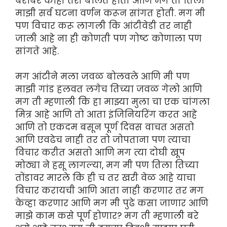
बरोबर काही तरी बोलत होती आणि मग ती तिला
माझी सर्व घटना वर्णन करून सांगत होती. मग मी
पण विचार करू लागली कि आंटीवेडी तर नाही
जाली आहे ना ही कोणती पण गोष्ट कोणाला पण
सांगते आहे.
मग आंटीने मला जवळ बोलवले आणि मी पण
माझी गांड हलवत लगेच तिच्या जवळ गेलो आणि
मग ती म्हणाली कि हा माझ्या मुला चा एक चांगला
मित्र आहे आणि तो आता इंजिनियरिंग करत आहे
आणि तो एकदम बसून पूर्ण दिवस वाचत असतो
आणि एवढेच नाही तर तो जोपताना पण त्याचा
विचार करीत असतो आणि मग त्या दोघी खूप
मोठ्या ने हसू लागल्या, मग मी पण तिला तिच्या
तोंडावर मारले कि ही च तर खरी वेळ आहे याचा
विचार करायची आणि आता नाही करणार तर मग
केव्हा करणार आणि मग मी पुढे कसा जाणार आणि
माझे काम कसे पूर्ण होणार? मग ती म्हणाली बरे