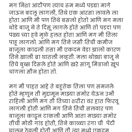
मग निशा आंटीपण त्याच रूम मध्ये पडद्या मागे
जाऊन बदलू लागली, तिथे एक आरसा लावले ला
होता आणि मी पण तिथे बसलो होतो आणि मग मला
थोडे बाजू ने ते दिसू लागले होते आणि तो पडदा पण
पंख्य च्या हवे मुळे हलत होता आणि मग मी तिला
पाहू लागलो. आणि मग तिने जसी तिची कमीज
बाजूला काढली तसा मी एकदम वेडा झालो कारण
तिने खाली ब्रा घातली नव्हती. मला थोड्या बाजू ने
तिचे बुब्स दिसले होते आणि खरे सांगू मित्रानो खूप
चांगला सीन होता तो.
मग मी पाहत आहे ते बहुतेक तिला पण समजले
होते म्हणून ती मुद्दामून माझ्या समोर येऊन उभी
राहिली आणि मग ती तिच्या शरीरा वर हात फिरवू
लागली होती आणि मग तिने तिची सलवार पण
बाजूला काढून टाकली आणि आता माझ्या समोर
तीची मोठी गांड होती, तिने काळ्या रंगा ची पेंटी
घालून ठेवली होती आणि ती त्या मध्ये एकदम