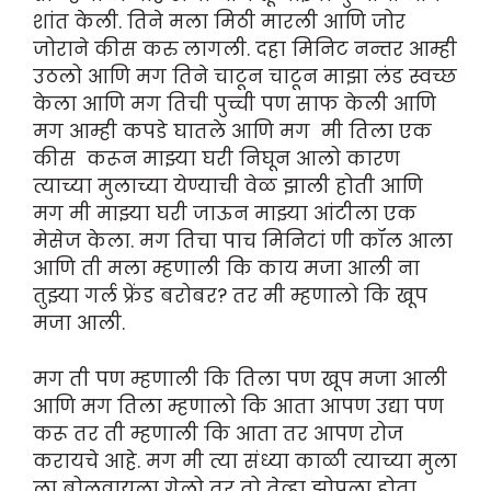
शांत केली. तिने मला मिठी मारली आणि जोर
जोराने कीस करु लागली. दहा मिनिट नन्तर आम्ही
उठलो आणि मग तिने चाटून चाटून माझा लंड स्वच्छ
केला आणि मग तिची पुच्ची पण साफ केली आणि
मग आम्ही कपडे घातले आणि मग मी तिला एक
कीस करून माझ्या घरी निघून आलो कारण
त्याच्या मुलाच्या येण्याची वेळ झाली होती आणि
मग मी माझ्या घरी जाऊन माझ्या आंटीला एक
मेसेज केला. मग तिचा पाच मिनिटां णी कॉल आला
आणि ती मला म्हणाली कि काय मजा आली ना
तुझ्या गर्ल फ्रेंड बरोबर? तर मी म्हणालो कि खूप
मजा आली.
मग ती पण म्हणाली कि तिला पण खूप मजा आली
आणि मग तिला म्हणालो कि आता आपण उद्या पण
करू तर ती म्हणाली कि आता तर आपण रोज
करायचे आहे. मग मी त्या संध्या काळी त्याच्या मुला
ला बोलवायला गेलो तर तो तेव्हा झोपला होता