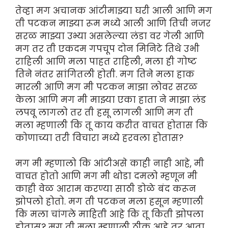
तेव्हा मग अचानक आंटीमाझ्या घरी आली आणि मग
ती पटकन माझ्या रूम मध्ये आली आणि तिची नजर
सरळ माझ्या उभ्या असलेल्या लंडा वर गेली आणि
मग तर ती एकदम गपचूप दोन मिनिटे तिथे उभी
राहिली आणि मला पाहत राहिली, मला ही गोष्ट
तिने नंतर सांगितली होती. मग तिने मला हाक
मारली आणि मग मी पटकन माझा लोवर सरळ
केला आणि मग मी माझ्या एका हाता ने माझा लंड
लपवू लागलो तर ती हसू लागली आणि मग ती
मला म्हणाली कि तू काय करीत वाचत होतास कि
कोणाच्या तरी विचारा मध्ये हरवला होतास?
मग मी म्हणालो कि आंटीअसे काही नाही आहे, मी
वाचत होतो आणि मग मी थोडा दमलो म्हणून मी
काही वेळ आराम करण्या साठी डोळे बंद करून
झोपलो होतो. मग ती पटकन मला हसून म्हणाली
कि मला चांगले माहिती आहे कि तू किती झोपला
होतास? मग ती मला म्हणाली ठीक आहे तर आता