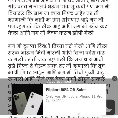
नवीन सरप्राईझ आहे आणि मी तर आता तुझीच आहे
गांड काय मला सर्व घेऊन टाक तू कधी पण. मग मी
विचारले कि सांग ना काय गिफ्ट आहे? तर ती
म्हाणाली कि नाही मी उद्या सांगणार आहे मग मी
पण म्हणालो कि ठीक आहे आणि मग मी फोन कट
केला आणि मग मी जेवण करून झोपी गेलो.
मग मी दुसऱ्या दिवशी तिच्या घरी गेलो आणि तीला
सरळ जाऊन मिठी मारली आणि तिला कीस करू
लागलो तर ती मला म्हणाली कि जरा थांब आधी
तुझे गिफ्ट ते घेऊन टाक. तर मी म्हणालो कि तूच
माझी गिफ्ट आहेस आणि मग मी तिची पुच्ची चाटू
लागलो आणि तिने एक वेळा पाणी सोडून टाकले
होते. मग मी तिचे बॉल दाबू लागलो आणि तिने मला
थांबवले आणि मला म्हणाली कि जरा धीर धर, आधी
तुझे गिफ्ट घे आणि मग तिने मला आत पाठवले
आणि मग ती पाणी घेऊन आली आणि इतक्यात
निशा ने तिला हाक मारली आणि मी म्हणालो कि