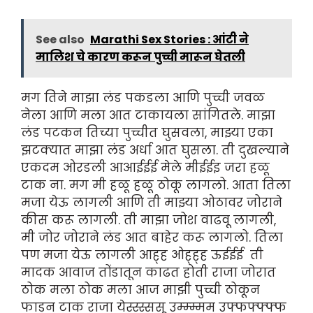
See also
Marathi Sex Stories : आंटी ने
मालिश चे कारण करून पुच्ची मारून घेतली
मग तिने माझा लंड पकडला आणि पुच्ची जवळ
नेला आणि मला आत टाकायला सांगितले. माझा
लंड पटकन तिच्या पुच्चीत घुसवला, माझ्या एका
झटक्यात माझा लंड अर्धा आत घुसला. ती दुखल्याने
एकदम ओरडली आआईईई मेले मीईईइ जरा हळू
टाक ना. मग मी हळू हळू ठोकू लागलो. आता तिला
मजा येऊ लागली आणि ती माझ्या ओठावर जोराने
कीस करू लागली. ती माझा जोश वाढवू लागली,
मी जोर जोराने लंड आत बाहेर करू लागलो. तिला
पण मजा येऊ लागली आह्ह ओह्ह्ह ऊईईई ती
मादक आवाज तोंडातून काढत होती राजा जोरात
ठोक मला ठोक मला आज माझी पुच्ची ठोकून
फाडून टाक राजा येस्स्स्ससू उम्म्म्मम उफ्फफ्फ्फ्फ