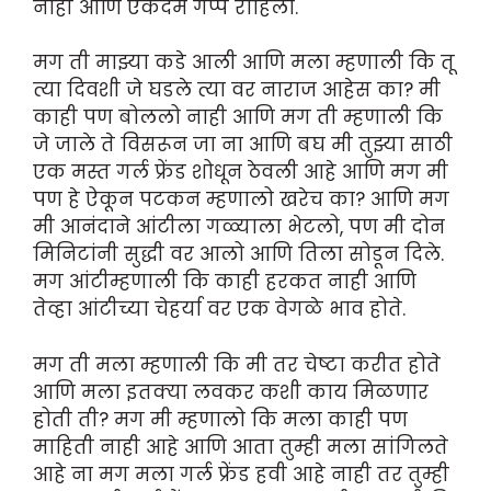
नाही आणि एकदम गप्प राहिलो.
मग ती माझ्या कडे आली आणि मला म्हणाली कि तू
त्या दिवशी जे घडले त्या वर नाराज आहेस का? मी
काही पण बोललो नाही आणि मग ती म्हणाली कि
जे जाले ते विसरून जा ना आणि बघ मी तुझ्या साठी
एक मस्त गर्ल फ्रेंड शोधून ठेवली आहे आणि मग मी
पण हे ऐकून पटकन म्हणालो खरेच का? आणि मग
मी आनंदाने आंटीला गळ्याला भेटलो, पण मी दोन
मिनिटांनी सुद्धी वर आलो आणि तिला सोडून दिले.
मग आंटीम्हणाली कि काही हरकत नाही आणि
तेव्हा आंटीच्या चेहर्या वर एक वेगळे भाव होते.
मग ती मला म्हणाली कि मी तर चेष्टा करीत होते
आणि मला इतक्या लवकर कशी काय मिळणार
होती ती? मग मी म्हणालो कि मला काही पण
माहिती नाही आहे आणि आता तुम्ही मला सांगिलते
आहे ना मग मला गर्ल फ्रेंड हवी आहे नाही तर तुम्ही