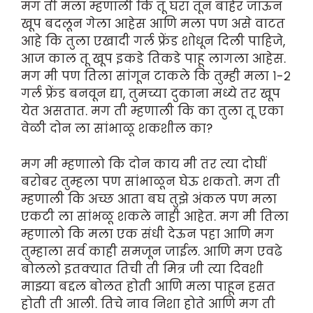
मग ती मला म्हणाली कि तू घरा तून बाहेर जाऊन
खूप बदलून गेला आहेस आणि मला पण असे वाटत
आहे कि तुला एखादी गर्ल फ्रेंड शोधून दिली पाहिजे,
आज काल तू खूप इकडे तिकडे पाहू लागला आहेस.
मग मी पण तिला सांगून टाकले कि तुम्ही मला १-२
गर्ल फ्रेंड बनवून द्या, तुमच्या दुकाना मध्ये तर खूप
येत असतात. मग ती म्हणाली कि का तुला तू एका
वेळी दोन ला सांभाळू शकशील का?
मग मी म्हणालो कि दोन काय मी तर त्या दोघीं
बरोबर तुम्हला पण सांभाळून घेऊ शकतो. मग ती
म्हणाली कि अच्छ आता बघ तुझे अंकल पण मला
एकटी ला सांभळू शकले नाही आहेत. मग मी तिला
म्हणालो कि मला एक संधी देऊन पहा आणि मग
तुम्हाला सर्व काही समजून जाईल. आणि मग एवढे
बोललो इतक्यात तिची ती मित्र जी त्या दिवशी
माझ्या बद्दल बोलत होती आणि मला पाहून हसत
होती ती आली. तिचे नाव निशा होते आणि मग ती