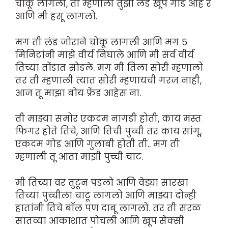
चोकू लागली, ती म्हणाली तुझा लंड खूप गोड आहे रे
आणि मी हसू लागलो.
मग ती लंड जोराने चोकू लागली आणि मग ५
मिनिटांनी माझे वीर्य निघाले आणि मी सर्व वीर्य
तिच्या तोंडात सोडले. मग मी तिला सोरी म्हणालो
तर ती म्हणाली त्यात सोरी म्हणायची गरज नाही,
आज तू माझा बोय फ्रेंड आहेस ना.
ती माझ्या समोर एकदम नागडी होती, काय मस्त
फिगर होते तिचे, आणि तिची पुच्ची तर काय सांगू,
एकदम गोड आणि गुलाबी होती ती.. मग ती
म्हणाली तू आता माझी पुच्ची चाट.
मी तिच्या वर तुटून पडलो आणि वेड्या सारखा
तिच्या पुच्चीला चाटू लागलो आणि माझ्या दोन्ही
हातांनी तिचे बॉल पण दाबू लागलो. तर ती सरळ
सातव्या आकाशात पोचली आणि खूप सेक्सी