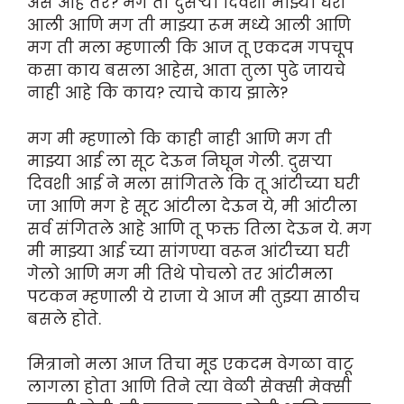
असे आहे तर? मग ती दुसऱ्या दिवशी माझ्या घरी
आली आणि मग ती माझ्या रूम मध्ये आली आणि
मग ती मला म्हणाली कि आज तू एकदम गपचूप
कसा काय बसला आहेस, आता तुला पुढे जायचे
नाही आहे कि काय? त्याचे काय झाले?
मग मी म्हणालो कि काही नाही आणि मग ती
माझ्या आई ला सूट देऊन निघून गेली. दुसऱ्या
दिवशी आई ने मला सांगितले कि तू आंटीच्या घरी
जा आणि मग हे सूट आंटीला देऊन ये, मी आंटीला
सर्व संगितले आहे आणि तू फक्त तिला देऊन ये. मग
मी माझ्या आई च्या सांगण्या वरून आंटीच्या घरी
गेलो आणि मग मी तिथे पोचलो तर आंटीमला
पटकन म्हणाली ये राजा ये आज मी तुझ्या साठीच
बसले होते.
मित्रानो मला आज तिचा मूड एकदम वेगळा वाटू
लागला होता आणि तिने त्या वेळी सेक्सी मेक्सी