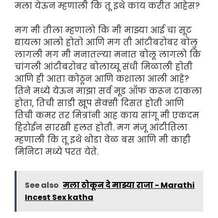
मला येऊन म्हणाली कि तू इथे काय करीत आहेस?
मग मी तीला म्हणालो कि मी माझ्या आई चा सूट
द्यायला आलो होतो आणि मग ती आंटीबरोबर बोलु
लागली मग मी मनातल्या मनात बोलू लागलो कि
चांगली आंटीबरोबर बोलाय्चू संधी मिळाली होती
आणि ही आता कोठून आणि कशाला आली आहे?
तिने मध्ये येऊन माझा सर्व मूड ऑफ करून टाकला
होता, तिची साडी खूप सेक्सी दिसत होती आणि
तिची कमर तर मित्रांनी आह काय सांगू मी एकदम
हिरोईन सारखी हलत होती. मग मंजू आंटीतिला
म्हणाली कि तू इथे थोडा वेळ बस आणि मी काही
मिनिटा मध्ये परत येते.
See also
मला ठोकून दे माझ्या राजा - Marathi
Incest Sex katha