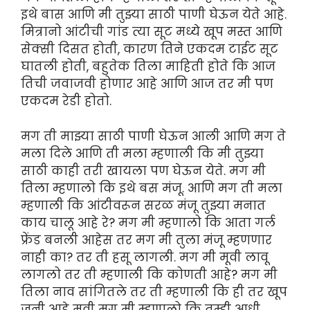
इथे बास आणि मी तुझ्या साठी पाणी घेऊन येते आहे.
मित्रानो आंटीची गांड त्या सूट मध्ये खूप मस्त आणि
सेक्सी दिसत होती, कारण तिने एकदम टाईट सूट
घातली होती, बहुतेक तिला माहिती होते कि आज
तिची जवाजवी होणार आहे आणि आज तर मी पण
एकदम रेडी होतो.
मग ती माझ्या साठी पाणी घेऊन आली आणि मग ते
मला दिले आणि ती मला म्हणाली कि मी तुझ्या
साठी काही तरी खायला पण घेऊन येते. मग मी
तिला म्हणालो कि इथे बस मंजू. आणि मग ती मला
म्हणाली कि आंटीवरून सरळ मंजू तुझ्या मनात
काय चालू आहे रे? मग मी म्हणालो कि आता गर्ल
फ्रेंड बनली आहेस तर मग मी तुला मंजू म्हणणार
नाही का? तर ती हसू लागली. मग मी मूवी लावू
लागलो तर ती म्हणाली कि कोणती आहे? मग मी
तिला नाव सांगितले तर ती म्हणाली कि ही तर खूप
जुनी आहे मूवी मग मी म्हणालो कि तुम्ही आधी