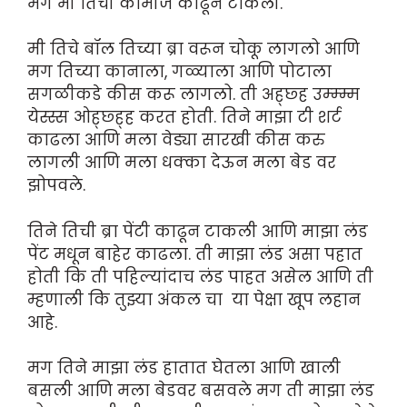
मग मी तिची कामीज काढून टाकली.
मी तिचे बॉल तिच्या ब्रा वरून चोकू लागलो आणि
मग तिच्या कानाला, गळ्याला आणि पोटाला
सगळीकडे कीस करू लागलो. ती अह्छ्ह उम्म्म्म
येस्स्स ओह्छ्ह्ह करत होती. तिने माझा टी शर्ट
काढला आणि मला वेड्या सारखी कीस करु
लागली आणि मला धक्का देऊन मला बेड वर
झोपवले.
तिने तिची ब्रा पेंटी काढून टाकली आणि माझा लंड
पेंट मधून बाहेर काढला. ती माझा लंड असा पहात
होती कि ती पहिल्यांदाच लंड पाहत असेल आणि ती
म्हणाली कि तुझ्या अंकल चा या पेक्षा खूप लहान
आहे.
मग तिने माझा लंड हातात घेतला आणि खाली
बसली आणि मला बेडवर बसवले मग ती माझा लंड