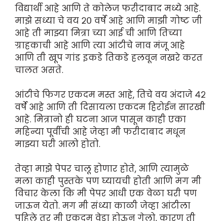
विद्यार्थी आहे आणि ते कोलेज फरीदाबाद मध्ये आहे.
माझे सध्या चे वय २० वर्षे आहे आणि माझी गोष्ट जी
आहे ती माझ्या मित्रा च्या आई ची आणि तिच्या
ग्राहकाची आहे आणि त्या आंटीचे नाव मंजू आहे
आणि ती खूप गांड इकडे तिकडे हलवून नखरे करत
चालत असते.
आंटीचे फिगर एकदम मस्त आहे, तिचे वय अंदाजे ४२
वर्षे आहे आणि ती दिसायला एकदम हिरोईन सारखी
आहे. मित्रानो ही घटना आज पासून काही एका
महिन्या पूर्वीची आहे जेव्हा मी फरीदाबाद मधून
माझ्या घरी आलो होतो.
तेव्हा माझे पेपर चालू होणार होते, आणि त्यामुळे
मला काही पुस्तके पण घ्यायची होती आणि मग मी
विचार केला कि मी पेपर आधी एक वेळा घरी पण
जाऊन येतो. मग मी संध्या काळी जेव्हा आंटीला
पहिले तर मी एकदम वेडा होऊन गेलो, कारण ती