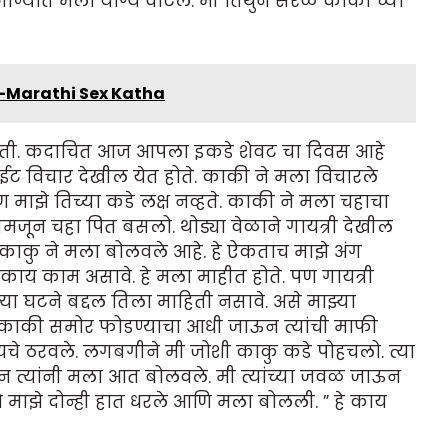
न जाण्यात मला योग्य वाटले. मी तिथुन सरळ काका च्या
ले-Marathi Sex Katha
 होती. कदाचित आज आपला इकडे शेवट चा दिवस आहे
ट विचार देखील येत होते. काकी ने मला विचारले
ाझे तिच्या कडे लक्ष नव्हते. काकी ने मला चहाचा
मजून चहा पित बसलो. थोड्या वेळाने गायत्री देखील
काकु ने मला बोलवले आहे. हे ऐकताच माझे अंग
 काय काम असावे. हे मला माहीत होते. पण गायत्री
्या घटने बद्दल तिला माहिती नसावे. असे माझ्या
 काकी समोर फोडण्याचा आधी जाऊन त्यांची माफी
जायचे ठरवले. लगबगीने मी जोशी काकु कडे पोहचलो. त्या
हून त्यांनी मला आत बोलवले. मी त्यांच्या जवळ जाऊन
ाने माझे दोन्ही हात धरले आणि मला बोलली. ” हे काय