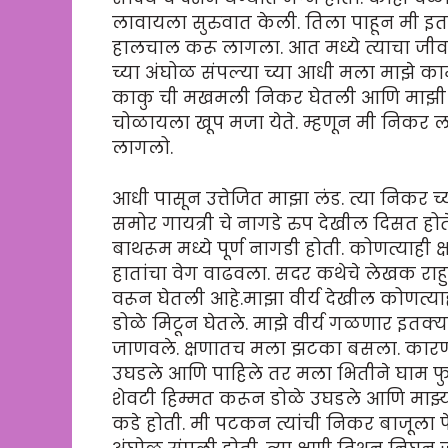
लावायला सुरुवात केली. तिला पाहून मी इतका
हालचाल करू लागला. आत मध्ये त्याचा जीव 
च्या अंघोळ संपल्या च्या आधी मला माझे का
काकु ची मखमली निकर घेतली आणि माझी पेंन
चोळायला खूप मजा येते. म्हणून मी निकर लव
लागलो.
आधी पासून उत्तेजित माझा लंड. त्या निकर 
समोर गायत्री चे नागडे रुप देखील दिसत होत
बाथरूम मध्ये पूर्ण नागडी होती. कोणत्याही 
हातांचा वेग वाढवला. सदर कथेचे लेखक राहुल
वरून घेतली आहे.माझा वीर्य देखील कोणत्या
डोळे मिटून घेतले. माझे वीर्य गळणार इतक्य
जाणवले. क्षणातच मला झटका बसला. कारण 
उघडले आणि पाहिले तर मला भितीने घाम फुट
शेवटी हिम्मत करून डोळे उघडले आणि माझ्या
कडे होती. मी पटकन त्यांची निकर बाजूला