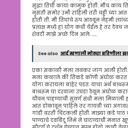
सुद्धा तिची काया कामुक होती. मीच काय त
नुसती समोर उभी राहिली तरी चड्डी च्या 
होती ती. मी तिघांचे रुप आठवून नेहमी त्या
प्रत्यक्ष मध्ये हा योग कधी येईल हे तर दे
शेवटी माझे अच्छे दिन आले. …..
See also
आई म्हणाली मोठ्या बहिणीला झ
एका सकाळी मला लवकर जाग आली होती. ज
मला कळाले की तिकडे कोणी अंघोळ करत 
योगा करायला बाहेर पडत. याचा अर्थ बाथरूम 
बाथरूम चा दरवाजा उघडा ठेवून अंघोळ करायच
यौवन पाहण्याची सुवर्ण संधी मला मिळाली 
आत डोकावून पाहिले तर गायत्री च्या अंगावर फ
गांडी वरती चिटकली होती. माझ्या कडे पाठ 
पाण्याचे दवबिंदू जिभे ने चाटण्याची मनात ख
सौदर्य चे दर्शन घेण्यात मग्न होतो. काही 