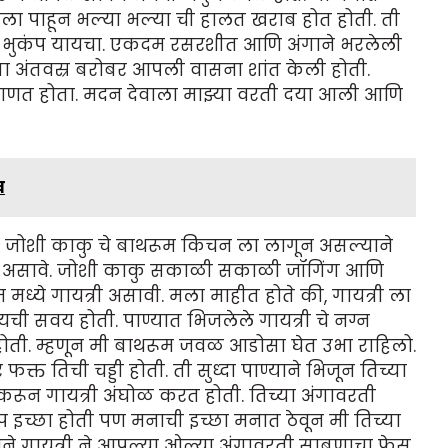
िला पाहून भल्या भल्या ची हालत खराब होत होती. ती
आत भुकंप यायचा. एकदम रसरशीत आणि अंगाने भरलेली
ंच्या अंतवस्र बरोबर आपली वासना शांत केली होती.
वच जाणत होता. मदन देवाला माझ्या वरती दया आली आणि
व
ोशी काकु चे बाथरूम किचन ला लागून असल्याने
असावे. जोशी काकु सकाळी सकाळी जॉगिंग आणि
मध्ये गायत्री असावी. मला माहीत होते की, गायत्री ला
ी सवय होती. पाण्यात भिजलेले गायत्री चे नग्न
होती. म्हणून मी बाथरूम जवळ आडोसा घेत उभा राहिलो.
क्त तिची चड्डी होती. ती सुध्दा पाण्याने भिजून तिच्या
करून गायत्री अंघोळ करत होती. तिच्या अंगावरती
ूप इच्छा होती पण मनाची इच्छा मनात ठेवून मी तिच्या
वेळाने गायत्री ने आपल्या ओल्या अंगावरती साबणाचा फेस