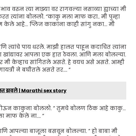
भाव वरुन त्या माझ्या वर रागवल्या नसाव्या ह्याच्या मी
त त्यांना बोललो. “काकु मला माफ करा.. मी पुन्हा
म केले आहे… प्लिज काकांना काही सांगु नका… मी
ि त्यांचे पाय धरले. माझी हालत पाहून कदाचित त्यांना
्या खांद्यावर आपला एक हात ठेवला. आणि मला बोलल्या.
 मी केव्हाच सांगितले असते. हे वयच असे असते. आम्ही
गायत्री ने बघीतले असते तर…. “
त झवले | Marathi sex story
य होऊन काकुना बोललो. ” तुमचे बोलण ठिक आहे काकु…
ा माफ केले ना…. “
ि आपल्या बाजूला बसवून बोलल्या. ” हो बाबा मी