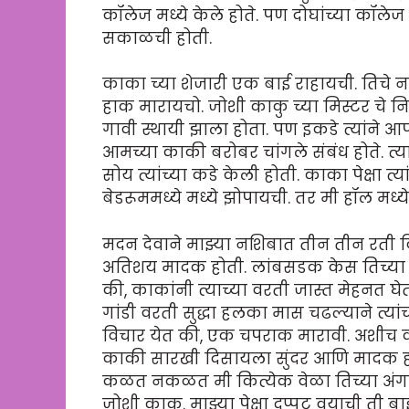
कॉलेज मध्ये केले होते. पण दोघांच्या कॉलेज
सकाळची होती.
काका च्या शेजारी एक बाई राहायची. तिचे न
हाक मारायचो. जोशी काकु च्या मिस्टर चे निधन क
गावी स्थायी झाला होता. पण इकडे त्यांने आप
आमच्या काकी बरोबर चांगले संबंध होते. त्
सोय त्यांच्या कडे केली होती. काका पेक्षा त्
बेडरूममध्ये मध्ये झोपायची. तर मी हॉल मध्ये
मदन देवाने माझ्या नशिबात तीन तीन रती द
अतिशय मादक होती. लांबसडक केस तिच्या गां
की, काकांनी त्याच्या वरती जास्त मेहनत 
गांडी वरती सुद्धा हलका मास चढल्याने त्
विचार येत की, एक चपराक मारावी. अशीच काह
काकी सारखी दिसायला सुंदर आणि मादक हो
कळत नकळत मी कित्येक वेळा तिच्या अंगाल
जोशी काकु. माझ्या पेक्षा दुप्पट वयाची ती 