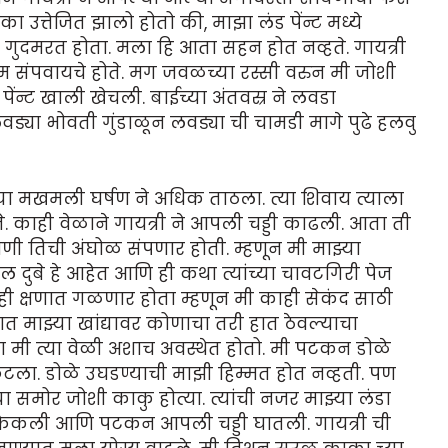
 उत्तेजित झालो होतो की, माझा लंड पेंन्ट मध्ये
गुदमरत होता. मला हि आता सहन होत नव्हते. गायत्री
म संपवायचे होते. मग जवळच्या रस्सी वरुन मी जोशी
्ट खाली खेचली. बाईच्या अंतवस्र ने लवडा
ड्या भोवती गुंडाळून लवड्या ची चामडी मागे पुढे हलवु
च्या मखमली घर्षण ने अधिक ताठला. त्या शिवाय त्याला
े. काही वेळाने गायत्री ने आपली चड्डी काढली. आता ती
क्षणी तिची अंघोळ संपणार होती. म्हणून मी माझ्या
 दुबे हे आहेत आणि ही कथा त्यांच्या चावटगिरी पेज
ही क्षणात गळणार होता म्हणून मी काही सेकंद साठी
ात माझ्या खांद्यावर कोणाचा तरी हात ठेवल्याचा
मी त्या वेळी अशाच अवस्थेत होतो. मी पटकन डोळे
ला. डोळे उघडण्याची माझी हिम्मत होत नव्हती. पण
 समोर जोशी काकु होत्या. त्यांची नजर माझ्या लंडा
 फेकली आणि पटकन आपली चड्डी घातली. गायत्री ची