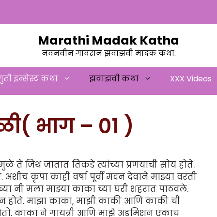
Marathi Madak Katha
नवनवीन गावरान झवाझवी मादक कथा.
ुती इन्सेस्ट कथा
झवाझवी कथा
XXX Videos
ळी( भाग – 01 )
ळे ते जिथं जातात तिकडे त्यांच्या प्रणयाची सोय होते.
 अशीच कृपा काही वर्षा पूर्वी मदन देवाने माझ्या वरती
रच्या नी मला माझ्या काका च्या घरी शहरात पाठवले.
ून होते. माझा काका, माझी काकी आणि काकी ची
ो होतो. काका ने गायत्री आणि माझे अडमिशन एकाच