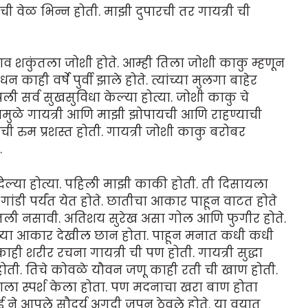
 ची वेळ भिन्न होती. माझी दुपारची तर गायत्री ची
ाव शकुंतला जोशी होते. आम्ही तिला जोशी काकु म्हणून
ाही वर्षे पुर्वी झाले होते. त्यांच्या मुलगा बाहेर
ली सर्व सुखसुविधा केल्या होत्या. जोशी काकु चे
यामुळे गायत्री आणि माझी झोपायची आणि राहण्याची
यांची रुम प्रशस्त होती. गायत्री जोशी काकु बरोबर
.
िल्या होत्या. पहिली माझी काकी होती. ती दिसायला
डी पर्यंत येत होते. छातीचा आकार पाहून वाटत होते
घेतली नसावी. अतिशय सुरेख असा गोल आणि फुगीर होते.
यांच्या आकार देखील छान होता. पाहून मनात कधी कधी
ी शरीर रचना गायत्री ची पण होती. गायत्री सुद्धा
ती. तिचे कोवळे यौवन जणू काही रती ची खाण होती.
ा स्पर्श केला होता. पण मदनाचा खरा बाण होता
बाई ने आपले सौदर्य अगदी जपुन ठेवले होते. या वयात