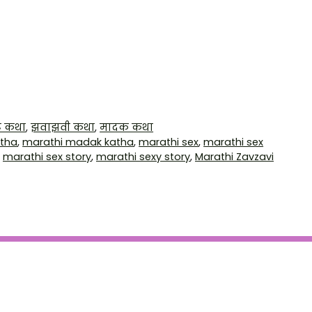
ट कथा
,
झवाझवी कथा
,
मादक कथा
atha
,
marathi madak katha
,
marathi sex
,
marathi sex
,
marathi sex story
,
marathi sexy story
,
Marathi Zavzavi