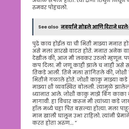
अंघोळ संपली होती. त्या क्षणी तिथुन निघू
रुमवर पोहचलो.
See also
नवर्याने सोडले आणि दिराने धर
पुढे काय होईल या ची भिती माझ्या मनात
असे मला सारखे वाटत होते. मनात अनेक वाई
देखील की, आज मी लवकर उठलो म्हणून. पण म
कप दिला. मी जणू काही झाले च नाही असे स
तिकडे आली. तिने मला सांगितले की, जोशी 
भितीने गळाले होते. जोशी काकु माझ्या कडे
माझ्या शी व्यवस्थित बोलली. त्यामुळे झालेल
ध्यानात आले. जोशी काकु माझे बिंग काका
मागावी. हा विचार करून मी त्यांच्या कडे 
हॉल मध्ये चहा पित बसल्या होत्या. मला पा
मान खाली घालून उभा राहिलो. त्यांनी प्रेम
करत होता अरुण…. “