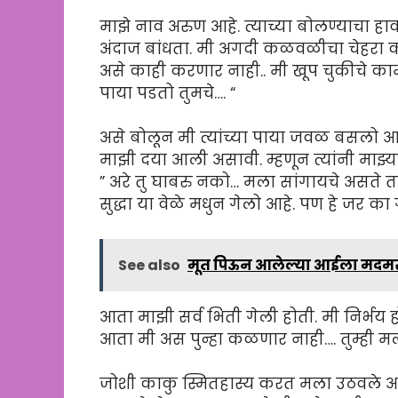
माझे नाव अरुण आहे. त्याच्या बोलण्याचा हाव
अंदाज बांधता. मी अगदी कळवळीचा चेहरा कर
असे काही करणार नाही.. मी खूप चुकीचे का
पाया पडतो तुमचे…. “
असे बोलून मी त्यांच्या पाया जवळ बसलो आण
माझी दया आली असावी. म्हणून त्यांनी माझ
” अरे तु घाबरु नको… मला सांगायचे असते तर
सुद्धा या वेळे मधुन गेलो आहे. पण हे जर का 
See also
मूत पिऊन आलेल्या आईला मदमस्
आता माझी सर्व भिती गेली होती. मी निर्भ
आता मी अस पुन्हा कळणार नाही…. तुम्ही मल
जोशी काकु स्मितहास्य करत मला उठवले आण