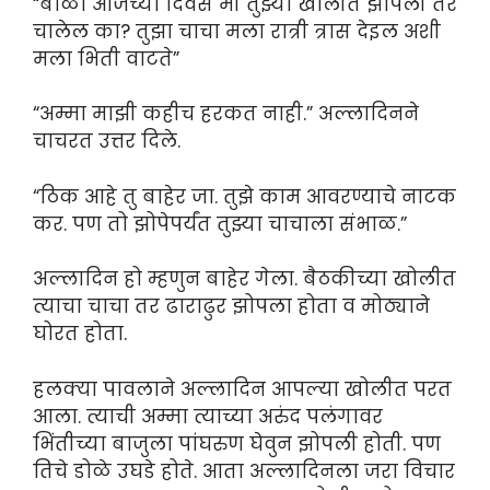
“बाळा आजच्या दिवस मी तुझ्या खोलीत झोपली तर
चालेल का? तुझा चाचा मला रात्री त्रास दे‌इल अशी
मला भिती वाटते”
“अम्मा माझी कहीच हरकत नाही.” अल्लादिनने
चाचरत उत्तर दिले.
“ठिक आहे तु बाहेर जा. तुझे काम आवरण्याचे नाटक
कर. पण तो झोपेपर्यंत तुझ्या चाचाला संभाळ.”
अल्लादिन हो म्हणुन बाहेर गेला. बैठकीच्या खोलीत
त्याचा चाचा तर ढाराढुर झोपला होता व मोठ्याने
घोरत होता.
हलक्या पावलाने अल्लादिन आपल्या खोलीत परत
आला. त्याची अम्मा त्याच्या अरुंद पलंगावर
भिंतीच्या बाजुला पांघरुण घेवुन झोपली होती. पण
तिचे डोळे उघडे होते. आता अल्लादिनला जरा विचार