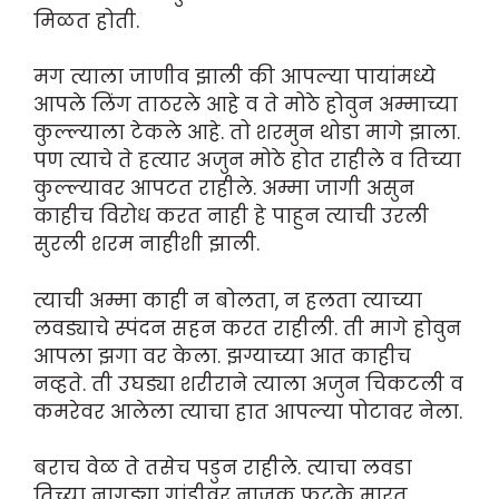
मिळत होती.
मग त्याला जाणीव झाली की आपल्या पायांमध्ये
आपले लिंग ताठरले आहे व ते मोठे होवुन अम्माच्या
कुल्ल्याला टेकले आहे. तो शरमुन थोडा मागे झाला.
पण त्याचे ते हत्यार अजुन मोठे होत राहीले व तिच्या
कुल्ल्यावर आपटत राहीले. अम्मा जागी असुन
काहीच विरोध करत नाही हे पाहुन त्याची उरली
सुरली शरम नाहीशी झाली.
त्याची अम्मा काही न बोलता, न हलता त्याच्या
लवड्याचे स्पंदन सहन करत राहीली. ती मागे होवुन
आपला झगा वर केला. झग्याच्या आत काहीच
नव्हते. ती उघड्या शरीराने त्याला अजुन चिकटली व
कमरेवर आलेला त्याचा हात आपल्या पोटावर नेला.
बराच वेळ ते तसेच पडुन राहीले. त्याचा लवडा
तिच्या नागड्या गांडीवर नाजुक फटके मारत