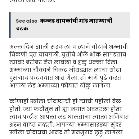
See also
कन्नड बायकांची गांड मारण्याची
चटक
अल्लादिन खाली सरकला व त्याने बोटाने अम्माची
चिकणी चुत चाचपली. चुतीचे ओले भोक सापडताच
त्यावर बरोबर नेम लावला व हळु धक्का दिला.
अम्माच्या चीकाने चिकट भोसड्यात त्याचा सोटा
दुसऱ्याच फटक्यात आत गेला. तो मागे पुढे करत
आपला लंड अम्माच्या फोद्यात ठोकु लागला.
कोणाही स्त्रीला चोदण्याची ही त्याची पहीली वेळ
होती. ज्या फटीतुन तो ह्या जगात अवतरला होता
त्याच फटीत आपला लंड घालताना त्याला अजिबात
शरम वाटत नव्हती. आपल्या अम्मासारख्या सुंदर
स्त्रीला चोदायचा आनंद तो मनमुराद लुटु लागला.