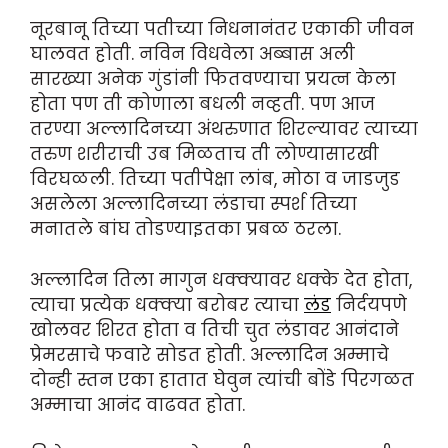
नूरबानू तिच्या पतीच्या निधनानंतर एकाकी जीवन
घालवत होती. नविन विधवेला अब्बास अली
सारख्या अनेक गुंडांनी फितवण्याचा प्रयत्न केला
होता पण ती कोणाला बधली नव्हती. पण आज
तरण्या अल्लादिनच्या अंथरुणात शिरल्यावर त्याच्या
तरुण शरीराची उब मिळताच ती लोण्यासारखी
विरघळली. तिच्या पतीपेक्षा लांब, मोठा व जाडजुड
असलेला अल्लादिनच्या लंडाचा स्पर्श तिच्या
मनातले बांघ तोडण्या‌इतका प्रबळ ठरला.
अल्लादिन तिला मागुन धक्क्यावर धक्के देत होता,
त्याचा प्रत्येक धक्क्या बरोबर त्याचा
लंड
निर्दयपणे
खोलवर शिरत होता व तिची चुत लंडावर आनंदाने
प्रेमरसाचे फवारे सोडत होती. अल्लादिन अम्माचे
दोन्ही स्तन एका हातात घेवुन त्यांची बोंडे पिरगळत
अम्माचा आनंद वाढवत होता.