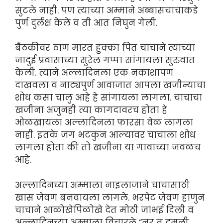
सुटले नाही. पण त्याच्या अम्माने अब्बासचाचाकडे
पुर्ण दुर्लक्ष केले व ती आत निघुन गेली.
बैठकीवर ठाण मारत हुक्का पित चाचाने त्याच्या
जादु‌ई प्रवासाच्या सुरेल गप्पा सांगायला सुरुवात
केली. त्याने अल्लादिनला एक नकाशापण
दाखवला व नाट्यपुर्ण आवाजात आपला खजीन्याचा
शोध कसा चालु आहे हे सांगायला लागला. चाचाचा
खजीना अजुनही त्या कागदावरच होता हे
ओळखायला अल्लादिनला फारसा वेळ लागला
नाही. इतके जग भटकुन आल्यावर चाचाला शोध
लागला होता की तो खजीना या गावाच्या जवळच
आहे.
अल्लादिनच्या अम्माला ना‌इलाजाने चाचासाठी
खास जेवण बनवायला लागले. भरपेट जेवण हाणुन
चाचाने आळोखेपिळोखे देत मोठी जांभ‌ई दिली व
अल्लादिनच्या अम्माला विचारले “नूर तु दमली