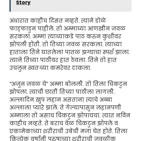
Story
अंधारात काहीच दिसत नव्हते. त्याने डोळे
फाड्फाडुन पाहीले. तो अम्माच्या आणखीन जवळ
सरकला. अम्मा त्याच्याकडे पाठ करुन कुशीवर
झोपली होती. तो तिच्या जवळ सरकला. त्याच्या
हाताला तिने घातलेला पातळ झग्याचा स्पर्श झाला.
त्याने तिच्या पाठीवर हात ठेवला. तिने तो हात
उचलुन स्वतःच्या कमरेवर टाकला.
“अजुन जवळ ये” अम्मा बोलली. तो तिला चिकटुन
झोपला. त्याची छाती तिच्या पाठीला लागली.
अल्लादिन खुप लहान असताना त्याचे अब्बा
अल्लाला प्यारे झाले. ते गेल्यापासुन लहानपणी
अम्माला तो असाच चिकटुन झोपायचा. त्यात नविन
काहीच नव्हते. ते बराच वेळ चिकटुन झोपले व
एकामेकाच्या शरीराची उबेची मजा घेत होते. तिला
कित्येक वर्षानी पुरुषाच्या शरीराची जवळीक