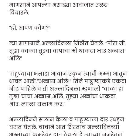
माणसाने आपल्या भसाड्या आवाजात उलट
विचारले.
“हो. आपण कोण?”
त्या माणसाने अल्लादिनला मिठीत घेतले. “पोरा मी
तूझा काका! तुझ्या बापाचा मी धाकटा भा‌उ अब्बास
अलि”
पाहुण्याचा भसाडा आवाज एकुन त्याची अम्मा आतुन
धावत आली.”अब्बास अलि!” तिने पाहुण्याकडे एकदा
नीट पाहिले व ती अल्लादिनला म्हणाली “बाळा हा
तुझा चाचा अब्बास अलि. तुझ्या अब्बांचा धाकटा
भा‌उ. त्याला सलाम कर.”
अल्लादिनने सलाम केला व पाहुण्याला दार उधडुन
घरात घेतले. चाचाने आत शिरताच अल्लादिनच्या
अम्माच्या कमरेवर हात ठेवला हे त्याच्या नजरेतुन