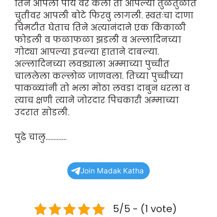
तिने आपला पाय वर केला ती आपल्या तुळतुळीत
चुतीवर आपली बोटे फिरवु लागली. स्वतःचा दाणा
चिमटीत घेताच तिने अत्यानंदाने एक किंकाळी
फोडली व फळाफळा झडली व अल्लादिनच्या
गोट्या आपल्या इवल्या हाताने दाबल्या.
अल्लादिनच्या लवड्याला अम्माच्या पुच्चीत
चाललेला कल्लोळ जाणवला. तिच्या पुच्चीच्या
पाकळ्यांनी तो भला मोठा लवडा दाबुन धरला व
त्याच क्षणी त्याने जोरदार पिचकारी अम्माच्या
उदरात सोडली.
पुढे चालु………….
Join Madak Katha
5/5 - (1 vote)