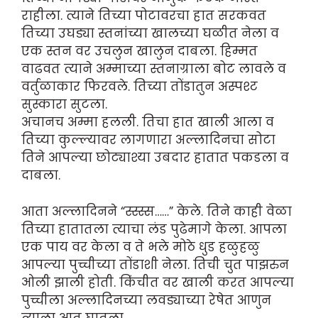
राहीला. त्याने तिच्या पोटावरचा हात सरकवत
तिच्या उघड्या स्तनांच्या खालच्या घळीत नेला व
एक स्तन वर उचलुन खालुन दाबला. हिम्मत
वाढवत त्याने अम्माच्या स्तनाग्राला बोट लावले व
वर्तुळाकार फिरवले. तिच्या तोंडातुन अस्पश्ट
सुस्कारा सुटला.
अचानच अम्मा हलली. तिचा हात खाली आला व
तिच्या कुल्ल्यावर लागणारा अल्लादिनचा सोटा
तिने आपल्या छोट्याश्या उबदार हातात पकडला व
दाबला.
आता अल्लादिनने “स्स्स्स……” केले. तिने काही वेळा
तिच्या हातातला त्याचा लंड पुढेमागे केला. आपला
एक पाय वर केला व ते भले मोठे धुड हळुहळु
आपल्या पुच्चीच्या तोंडाशी नेला. तिची चुत पाझरुन
ओली झाली होती. किंचीत वर खाली करत आपल्या
पुच्चीला अल्लादिनच्या लवड्याच्या रेषेत आणुन
त्याला आत घातला.