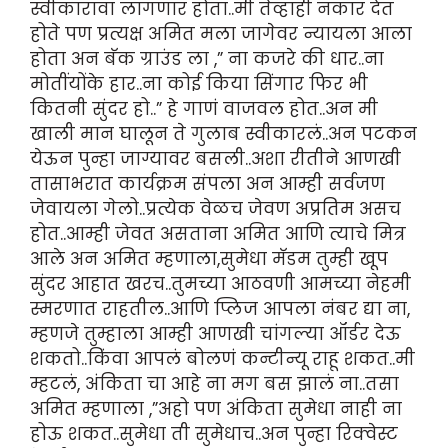
स्वीकारावा लागणार होता..मी तेव्हाही नकार देत
होते पण प्रत्यक्ष अमित मला जागेवर न्यायला आला
होता अन बॅक ग्राउंड ला ,” ना कजरे की धार..ना
मोतींयोंके हार..ना कोई किया सिंगार फिर भी
कितनी सुंदर हो..” हे गाणं वाजवल होत..अन मी
खाली मान घालून ते गुलाब स्वीकारलं..अन पटकन
येऊन पुन्हा जाग्यावर बसली..अशा रीतीने आणखी
तासाभरात कार्यक्रम संपला अन आम्ही सर्वजण
जेवायला गेलो..प्रत्येक वेळच जेवण अप्रतिम असच
होत..आम्ही जेवत असताना अमित आणि त्याचे मित्र
आले अन अमित म्हणाला,सुमेधा मॅडम तुम्ही खूप
सुंदर आहात खरच..तुमच्या आठवणी आमच्या नेहमी
स्मरणात राहतील..आणि प्लिज आपला नंबर द्या ना,
म्हणजे तुम्हाला आम्ही आणखी चांगल्या ऑर्डर देऊ
शकतो..किंवा आपलं बोलणं कन्टीन्यू राहू शकत..मी
म्हटलं, अंकिता चा आहे ना मग बस झालं ना..तसा
अमित म्हणाला ,”अहो पण अंकिता सुमेधा नाही ना
होऊ शकत..सुमेधा ती सुमेधाच..अन पुन्हा रिक्वेस्ट