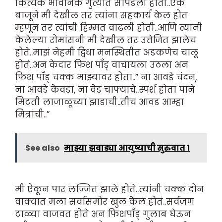
कित्येक भावनिक गुंत्यात सापडली होती..एक
बाजूने मी देखील तर त्यांना सहकार्य केल होत
म्हणून तर त्यांची हिम्मत वाढली होती..आणि त्यांनी
केलेल्या रोमांसनी मी देखील तर उत्तेजित झालेच
होते..माझं नेहमी द्विधा मनस्थितीत अडकणेच चालू
होतं..अन केदार फिश पॉंड् वाचायला उठला अन
फिश पॉंड् चक्क माझ्यावर होता..” ना आवडे चंदन,
ना आवडे केवडा, ना वेड चाफ्याचे..स्पर्श होता पाने
मिटती लाजाळूच्या झाडाची..तीच आवड आम्हा
मित्रांची..”
See also
माझ्या झवाड्या आयुष्याची सुरुवात १
मी ऐकून पार लज्जित झाले होते..त्यांनी चक्क दोन
वाक्यात मला सर्वांसमोर खुल केलं होतं..सर्वजण
टाळ्या वाजवत होते अन फिशपॉंड् गुलाब घेऊन