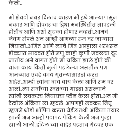
केली..
मी शेवटी नंबर दिलाच..कारण मी इथे आल्यापासून
नकार आणि होकार या द्विधा मनस्थितीत सापडली
होतीच आणि अशी सुटका होणार नव्हती..आमचं
जेवण संपलं अन आम्ही आमच्या रूम वर जाण्यास
निघालो..अमित आणि त्याचे मित्र आम्हाला भरभरून
डोळ्यात साठवत होते.जणू काही कुणी जवळचा दूर
जातोय असे वागत होते..मी चकित झाले होते की
यांना काय किती मुली पडलेल्या असतील पण
आमच्यात एवढे काय गुंतल्यासारखं करत
आहेत..आम्ही त्यांना बाय बाय केला आणि रूम वर
आलो..त्या सर्वांच्या स्वतःच्या गाड्या असल्याने
त्यांनी लवकरच निघायचा प्लॅन केला होता..अन मी
देखील अंकिता ला म्हटलं .आपणही लवकर निघू
म्हणजे थोडी शॉपिंग करता येईल.तशी अंकिता तयार
झाली अन आम्ही पटापट पॅकिंग केली अन पुन्हा
खाली आलो..हॉटेल च्या बाहेर पडताच गेटवर एक