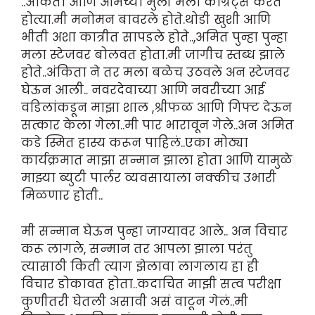
..अंकिता आणि आमच्या मुली मला काँग्रेट्स करत
होत्या.मी मनोमन बावरले होते.थोडी खुशी आणि
भीती अशा कात्रीत सापडले होते..,अमित पुन्हा पुन्हा
मला स्टेजवर बोलवत होता.मी जागीच स्तब्ध झाले
होते..अंकिता ने तर मला बळेच उठवले अन स्टेजवर
घेऊन आली.. नवरदेवाच्या आणि नवरीच्या आई
वडिलांकडून माझा शाल ,श्रीफळ आणि गिफ्ट देऊन
सत्कार केला गेला..मी पार भारावून गेले..अन अमित
कडे स्मित हास्य करून पाहिलं..एका मोठ्या
कार्यक्रमात माझा सन्मान झाला होता आणि यामुळे
माझ्या ब्युटी पार्लर व्यवसायाला नक्कीच उभारी
मिळणार होती..
मी सन्मान घेऊन पुन्हा जाग्यावर आले.. अन विचार
करू लागले, सन्मान तर आपला झाला परंतु
त्यासाठी किती त्याग झेलावा लागलाय हा ही
विचार डोकावत होता..कदाचित माझी सत्व परीक्षा
कुणीतरी घेतली असावी असं वाटून गेलं..मी