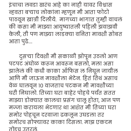
इंचाचा लवडा खरंच आहे का नाही यावर विश्वास
न्हवता बऱ्याच लोकांना म्हणून मी आता फोटो
पाठवून खात्री दिलीये. मागच्या भागात तुम्ही वाचलं
की कसा मी माझ्या आयुष्यातली पहिली झवाझवी
केली, ती पण माझ्या लाडक्या वनिता मावशी सोबत
आता पुढे….
दुसऱ्या दिवशी मी सकाळी झोपून उठलो आण
पटपट अंघोळ करून आवरून बसलो, मला असा
झालेलं की कधी काका ऑफिस ल निघून जायील
आणि मी जाऊन मावशीला भेटेन. हितं तिथं असाच
वेळ घालवून १० वाजताच पटकन मी मावशीच्या
घरी निघालो. तिच्या घरा बाहेर पोहचे पर्यंत सतत
माझ्या डोक्यात कालचा प्रसंग चालू होता, आज पण
मज्जा करायला भेटणार था आशेत मी तिच्या घरा
समोर पोहचून दरवाजा ढकलून उघडला तर
समोरच सोफ्यावर काका दिसला. माझ एकदम
तोंडच उतरलं.