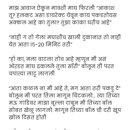
माझ आवाज ऐकून मावशी माघ फिरली “आकाश
तू? हलकट असा डायरेक्ट येवून काय पकडतोयस
अक्कल आहे का तुला? तुझा काका घरीच आहे”
“नाही ग तो गेला मघाशीच खाली दुकानात तो नाही
येत आता १५-२० मिनिटं तरी”
“हो का, मला वाटला तोच आहे म्हणून मी असं
ओरडत माघ ढकलले तुला सॉरी” बोलून ती परत
चपात्या लाटू लागली
“आता कळलं ना मी आहे ते, मग आता तरी पकडू दे”
बोलून मी परत तिला मागून चिटकलो… त्या तिच्या
मऊ गांडिवर माझा बूल्ला दाबून मी तिच्या बॉल
सोबत खेळू लागलो. मागून तिच्या बॉल ची दरी खूप
खोल दिसत होती