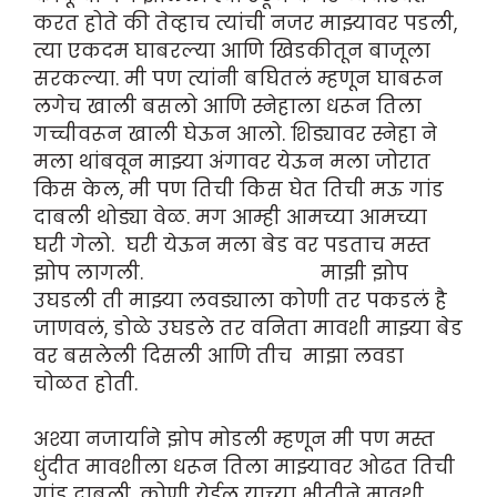
करत होते की तेव्हाच त्यांची नजर माझ्यावर पडली,
त्या एकदम घाबरल्या आणि खिडकीतून बाजूला
सरकल्या. मी पण त्यांनी बघितलं म्हणून घाबरून
लगेच खाली बसलो आणि स्नेहाला धरून तिला
गच्चीवरून खाली घेऊन आलो. शिड्यावर स्नेहा ने
मला थांबवून माझ्या अंगावर येऊन मला जोरात
किस केल, मी पण तिची किस घेत तिची मऊ गांड
दाबली थोड्या वेळ. मग आम्ही आमच्या आमच्या
घरी गेलो. घरी येऊन मला बेड वर पडताच मस्त
झोप लागली. माझी झोप
उघडली ती माझ्या लवड्याला कोणी तर पकडलं है
जाणवलं, डोळे उघडले तर वनिता मावशी माझ्या बेड
वर बसलेली दिसली आणि तीच माझा लवडा
चोळत होती.
अश्या नजार्याने झोप मोडली म्हणून मी पण मस्त
धुंदीत मावशीला धरून तिला माझ्यावर ओढत तिची
गांड दाबली. कोणी येईल याच्या भीतीने मावशी