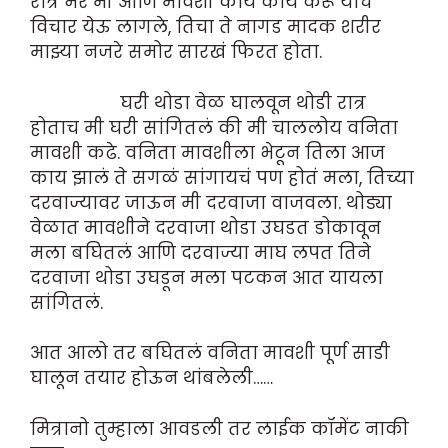
रात्र भर मी आणि मावशी काय काय करू याचे
विचार येऊ लागले, तिचा ते नागड मादक शरीर
माझ्या नजरे समोर सारखं फिरत होता.
घरी थोडा वेळ घालवून थोडी रात्र
होताच मी घरी सांगितलं की मी चाललोय वनिता
मावशी कढे. वनिता मावशीला भेटून तिला आज
काय झालं ते सगळं सांगायचं पण होतं मला, तिच्या
दरवाज्यावर जाऊन मी दरवाजा वाजवला. थोड्या
वेळात मावशीने दरवाजा थोडा उघडत डोकावून
मला बघितलं आणि दरवाज्या माघ लपत तिने
दरवाजा थोडा उघडून मला पटकन आत यायला
सांगितलं.
आत आलो तर बघितलं वनिता मावशी पूर्ण साडी
घालून तयार होऊन थांबलेली……
मित्रानो तुम्हाला आवडली तर लाईक कॉमेंट नाकी