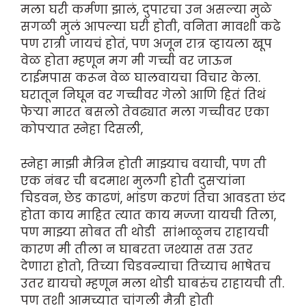
मला घरी कर्मणा झालं, दुपारचा उन असल्या मुळे
सगळी मुलं आपल्या घरी होती, वनिता मावशी कढे
पण रात्री जायचं होतं, पण अजून रात्र व्हायला खूप
वेळ होता म्हणून मग मी गच्ची वर जाऊन
टाईमपास करून वेळ घालवायचा विचार केला.
घरातून निघून वर गच्चीवर गेलो आणि हितं तिथं
फेऱ्या मारत बसलो तेवढ्यात मला गच्चीवर एका
कोपऱ्यात स्नेहा दिसली,
स्नेहा माझी मैत्रिन होती माझ्याच वयाची, पण ती
एक नंबर ची बदमाश मुलगी होती दुसऱ्यांना
चिडवन, छेड काढणं, भांडण करणं तिचा आवडता छंद
होता काय माहित त्यात काय मज्जा यायची तिला,
पण माझ्या सोबत ती थोडी सांभाळूनच राहायची
कारण मी तीला न घाबरता जश्यास तस उतर
देणारा होतो, तिच्या चिडवन्याचा तिच्याच भाषेतच
उतर द्यायचो म्हणून मला थोडी घाबरुंच राहायची ती.
पण तशी आमच्यात चांगली मैत्री होती