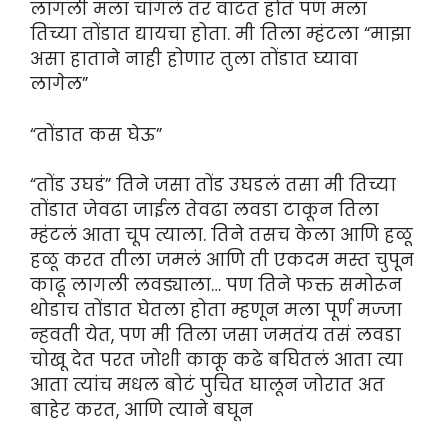
लागली मला चांगलं तर वाटत होतं पण मला
तिच्या तोंडात द्यायचा होता. मी तिला म्हंटला “माझा
असा हाताने नाही होणार तुला तोंडात घ्यावा
लागेल”
“तोंडात कस घेऊ”
“तोंड उघडं” तिने जसा तोंड उघडलं तसा मी तिच्या
तोंडात जेवढा जाईल तेवढा लवडा टाकून तिला
म्हंटलं आता चूप त्याला. तिने तसच केला आणि हळू
हळू करत तीला जमलं आणि ती एकदम मस्त चुपून
काढू लागली लवड्याला… पण तिने फक्त समोरून
थोडाच तोंडात घेतला होता म्हणून मला पूर्ण मज्जा
न्हवती येत, पण मी तिला जसा जमतंय तसं लवडा
चोखू देत परत जोशी काकू कढे बघितलं आता त्या
आता त्यांच मधल बोटं पुचित घालून जोरात अत
बाहेर करत, आणि त्याने बघून