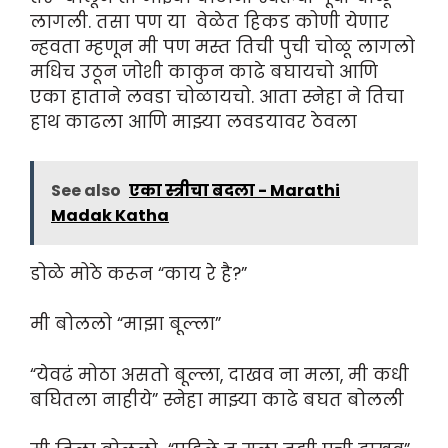
लागली. तसा पण या वेळेत हिकड कोणी येणार
न्हवता म्हणून मी पण मस्त तिची पुची चोळू लागलो
मधिच उठून जोशी काकुन काढे बघायचो आणि
एका हाताने लवडा चोळायचो. आता स्नेहा ने तिचा
हाथ काढला आणि माझ्या लवडयावर ठेवला
See also
एका स्त्रीचा बदला - Marathi
Madak Katha
डोळे मोठे करून “काय रे है?”
मी बोललो “माझा बूल्ला”
“येवढं मोठा असतो बूल्ला, दाखव ना मला, मी कधी
बघितला नाहीये” स्नेहा माझ्या काढे बघत बोलली