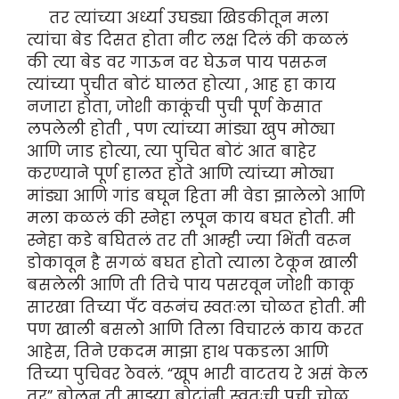
तर त्यांच्या अर्ध्या उघड्या खिडकीतून मला
त्यांचा बेड दिसत होता नीट लक्ष दिलं की कळलं
की त्या बेड वर गाऊन वर घेऊन पाय पसरून
त्यांच्या पुचीत बोटं घालत होत्या , आह हा काय
नजारा होता, जोशी काकूंची पुची पूर्ण केसात
लपलेली होती , पण त्यांच्या मांड्या खुप मोठ्या
आणि जाड होत्या, त्या पुचित बोटं आत बाहेर
करण्याने पूर्ण हालत होते आणि त्यांच्या मोठ्या
मांड्या आणि गांड बघून हिता मी वेडा झालेलो आणि
मला कळलं की स्नेहा लपून काय बघत होती. मी
स्नेहा कडे बघितलं तर ती आम्ही ज्या भिंती वरून
डोकावून है सगळं बघत होतो त्याला टेकून खाली
बसलेली आणि ती तिचे पाय पसरवून जोशी काकू
सारखा तिच्या पँट वरूनंच स्वतःला चोळत होती. मी
पण खाली बसलो आणि तिला विचारलं काय करत
आहेस, तिने एकदम माझा हाथ पकडला आणि
तिच्या पुचिवर ठेवलं. “खूप भारी वाटतय रे असं केल
तर” बोलून ती माझ्या बोटांनी स्वतःची पूची चोळू