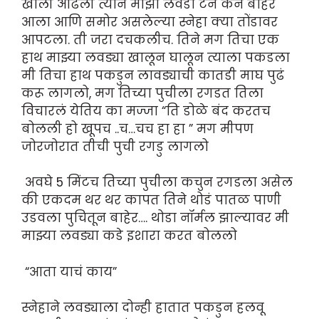
खाली ओढली त्याने माझा लवडा टन कन बाहेर
आला आणि समोर असलेल्या स्नेहा क्या तोंडावर
आपटला. ती जरा दचकलीच. तिने मग तिचा एक
हाथ माझ्या लवड्या खालून घालून त्याला पकडला
मी तिचा हाथ पकडुन लावड्याची कातडी माघ पुढं
करू लागलो, मग तिच्या पुचीला रगडत तिला
विचारलं येतिय का मज्जा “ति डोळे बंद करतच
बोलली हो खूपच ..च…चच हा हा ” मग मीपण
जोरजोरात तीची पुची रगडु लागलो
अवघे 5 मिंटच तिच्या पुचीला कचुन रगडला असेल
की एकदम थर थर कापत तिने थोडं पातळ पाणी
उडवला पुचितून बाहेर…. थोडा नॉर्मल झाल्यावर मी
माझ्या लवड्या कडे इशारा करत बोललो
“आता याचं काय”
स्नेहाने लवड्याला दोन्ही हातात पकडुन हलवू