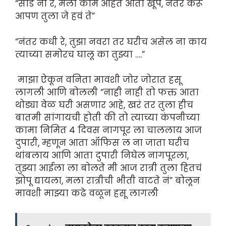
“सोड ना रे, मला कामं आहेत आता खूप, नंतर करू
आपण तुला जे हवं ते”
“नंतर कधी रे, तुझा नवरा तर घरीच असेल ना काय
त्याच्या समोरच घालू का तुझ्या ….”
माझा ऐकून वनिता मावशी जोर जोरात हसू
लागली आणि बोलली “नाही नाही तो फक्त आता
थोड्या वेळ घरी असणार आहे, खरं तर तुला हीच
बातमी सांगायची होती की तो त्याच्या कंपनीच्या
कामा निमित ४ दिवस नागपूर ला चाललाय आज
दुपारी, म्हणून आता ऑफिस ल ना जाता घरीच
थांबलाय आणि आता दुपारी निघेल नागपूरला,
तुझ्या आईला ला बोलते मी आज रात्री तुला हितचं
झोपू द्यायला, मला रात्रीची भीती वाटते नं” बोलून
मावशी माझ्या कढे वळून हसू लागली