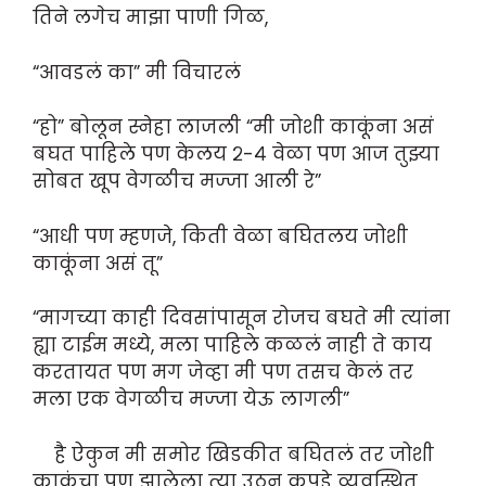
तिने लगेच माझा पाणी गिळ,
“आवडलं का” मी विचारलं
“हो” बोलून स्नेहा लाजली “मी जोशी काकूंना असं
बघत पाहिले पण केलय २-४ वेळा पण आज तुझ्या
सोबत खूप वेगळीच मज्जा आली रे”
“आधी पण म्हणजे, किती वेळा बघितलय जोशी
काकूंना असं तू”
“मागच्या काही दिवसांपासून रोजच बघते मी त्यांना
ह्या टाईम मध्ये, मला पाहिले कळलं नाही ते काय
करतायत पण मग जेव्हा मी पण तसच केलं तर
मला एक वेगळीच मज्जा येऊ लागली”
है ऐकुन मी समोर खिडकीत बघितलं तर जोशी
काकूंचा पण झालेला त्या उठून कपडे व्यवस्थित