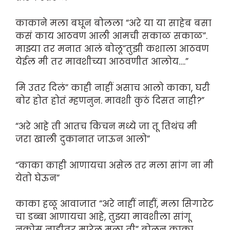
काकाने मला बघून बोलला “अरे या या साहेब बसा
कसं काय आठवण आली आमची सकाळ सकाळ”.
माझ्या तर मनात आलं बोलू”तुझी कशाला आठवण
येईल मी तर मावशीच्या आठवणीत आलोय….”
मि उतर दिलं” काही नाहीं असाच आलो काका, घरी
बोर होत होतं म्हणनुन. मावशी कुठं दिसत नाही?”
“अरे आहे ती आतच किचन मध्ये जा तू तिथंच मी
जरा खाली दुकानात जाऊन आलो”
“काका काही आणायचा असेल तर मला सांग ना मी
येतो घेऊन”
काका हळू आवाजात “अरे नाहीं नाहीं, मला सिगारेट
चा डब्बा आणायचा आहे, तुझ्या मावशीला सांगू
नकोस नाहीतर मारेल मला ती” बोलून काका