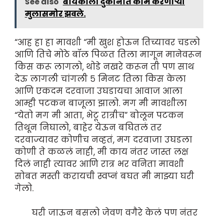
See also
बायकोला दुकानात काम करणाऱ्या
मुलासमोर झवले.
“आह हा हा मावशी “मी खुश होऊन तिच्यावर चडलो
आणि तिचे मोठे बॉल पिळत तिला मागून मानेवरून
किस करू लागलो, थोडे नखरे करून ती पण साथ
देऊ लागली चांगली ५ मिनट तिला किस केला
आणि एकदम दरवाजा उघडायचा आवाज आला
आम्ही पटकन बाजूला झालो. मग मी मावशीला
“येतो मग मी आता, भेटू रात्रीच” बोलून पटकन
तिथून निघालो, बाहेर येऊन बघितलं तर
दरवाज्यावर कोणीच नव्हतं, मग दरवाजा उघडला
कोणी ते कळलं नाही, मी काय नंतर जास्त लक्ष
दिलं नाही त्यावर आणि रात्र भर वनिता मावशी
सोबत मस्ती करायची स्वप्नं बघत मी माझ्या घरी
गेलो.
घरी जाऊन बसलो जेवण वगैरे केलं पण नंतर