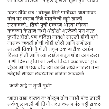
मी तिला बोललो “पहिले तू मला तुझी पुची दाखव”
“बरर ठीके बघ..” बोलून तिने पाठीच्या आधारावर
बोच वर करून तिने घातलेली चड्डी खाली
सरकवली… तिची पुची एकदम थोड्या छोट्या
कवल्या केसान मध्ये थोडीशी भरलेली पण मस्त
फुगीर होती, पण वनिता मावशी सारखी हीची पुची
मासळ न्हवती हीची थोडी छोटी आणि समोस्या
सारखी त्रिकोणी होती मधून एक बारीक लाईन
दिसत होती आणि त्या लाईन मधून थोडा लागलेला
पाणी दिसत होता मी लगेच तिच्या puchivar हाथ
न्हेला आणि एक बोट त्या लाईन मध्ये रगडला तसा
स्नेहाने माझ्या लवड्याला जोरात आवळलं
“भारी आहे ग तुझी पुची”
“आता तुझा दाखव न” बोलून तीच माझी पॅन्ट खाली
सर्कवू लागली मी तिची मदत करून पँट चड्डी सकट