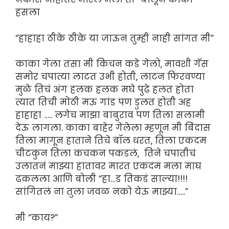
हसला
“हाहाहा ठीके ठीके या जाऊन तुम्ही नाही सांगत मी”
काका गेला तसा मी किचन कडे गेलो, मावशी गॅस
समोर चपात्या लाटत उभी होती, लाटन फिरवण्या
मुळे तिचं अंग हलक हलक मघे पुढे हलत होता
त्यात तिची मोठी मऊ गांड पण डुलत होती अह
हाहाहा ….. लगेच माझा बाबुराव पण तिला सलामी
देऊ लागला. काका बाहेर गेलेला म्हणून मी बिंदास
तिला मागून हाताने तिचे बॉल धरत, तिला एकदम
चीटकुन तिला कचकन पकडलं, तिने चपातीचं
उलातनं माझ्या हातावर मारत एकदम मला माघ
ढकलला आणि बोली “हा…ड तिकडं साल्या!!!!
सांगितलं ना तुला जवळ नको येऊ माझ्या…..”
मी “काय?”