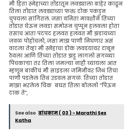
मी हिता स्नेहाच्या तोंडातून लवड्याला बाहेर काढून
तिला तोंडात लवड्याच्या फक्त टोक पकडुन
चुपयला सांगितलं. जसा वनिता मावशीने तिच्या
तोंडात घेऊन लवडा समोरून चुप्पून हलवला होता
तसाच आता पटपट हलवत हलवत मी झडायच्या
जवळ पोहोचलो, जसा माझ पाणी निघणार असं
वाटला तेव्हा मी स्नेहाचा डोकं लवडयावर दाबून
ठेवला आणि तिच्या तोंडात झडू लागलो सगळ्या
पिचकाऱ्या तर तिला जमल्या नाही घ्यायला आत
म्हणून बाकीचं मी साइडला जमिनीवर जिथं तिचा
पाणी पडलेलं तिथं उडवल सगळं. तिच्या तोंडात
माझा भरलेलं चिक बघत तिला बोललो “पिऊन
टाक ते”,
See also
बांधकाम ( 03 ) - Marathi Sex
Katha