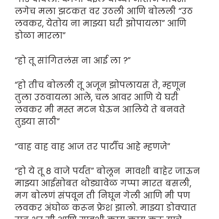
लगेच मला झटकत वर उठली आणि बोलली “उठ
लवकर, येतोय ना माझ्या घरी झोपायला” आणि
डोळा मारला”
“हो तू सांगितलंस ना आई ला ?”
“हो तीच बोलली तू अजून झोपलायस ते, म्हणून
तुला उठवायला आले, चल आवर आणि ये घरी
लवकर मी मस्त मटन घेऊन आलिये ते बनवते
तुझ्या साठी”
“वाह वाह वाह आज तर पार्टीच आहे म्हणजे”
“हो ये तू 8 वाजे पर्यंत” बोलून मावशी बाहेर जाऊन
माझ्या आईसोबत थोड्यावेळ गप्पा मारत बसली,
मग बोलणं संपवून ती निघून गेली आणि मी पण
लवकर अंघोळ करून फ्रेश झालो. माझ्या डोक्यात