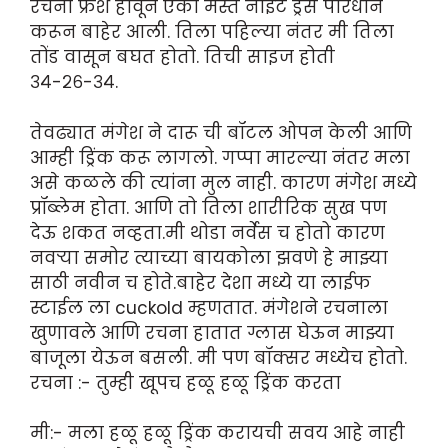
रचना फ्रेश होवून एका मस्त नाईट ड्रेस परिधान
करून बाहेर आली. तिला पहिल्या नंतर मी तिला
तोंड वासून बघत होतो. तिची साइज होती
३४-२६-३४.
तेवढ्यात मंगेश ने दारू ची बॉटल ओपन केली आणि
आम्ही ड्रिंक करू लागलो. गप्पा मारल्या नंतर मला
असे कळले की त्यांना मुल नाही. कारण मंगेश मध्ये
प्रॉब्लेम होता. आणि तो तिला शारीरिक सुख पण
देऊ शकत नव्हता.मी थोडा नर्वेस च होतो कारण
नवऱ्या समोर त्याच्या बायकोला झवणे हे माझ्या
साठी नवीन च होते.बाहेर देशा मध्ये या लाईफ
स्टाईल ला cuckold म्हणतात. मंगेशने रचनाला
खुणावले आणि रचना हातात ग्लास घेऊन माझ्या
बाजूला येऊन बसली. मी पण बॉक्सर मध्येच होतो.
रचना :- तुम्ही खूपच हळू हळू ड्रिंक करता
मी:- मला हळू हळू ड्रिंक करायची सवय आहे नाही