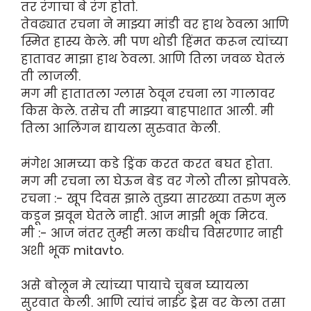
तर रंगाचा बे रंग होतो.
तेवढ्यात रचना ने माझ्या मांडी वर हाथ ठेवला आणि
स्मित हास्य केले. मी पण थोडी हिंमत करून त्यांच्या
हातावर माझा हाथ ठेवला. आणि तिला जवळ घेतलं
ती लाजली.
मग मी हातातला ग्लास ठेवून रचना ला गालावर
किस केले. तसेच ती माझ्या बाहपाशात आली. मी
तिला आलिंगन द्यायला सुरुवात केली.
मंगेश आमच्या कडे ड्रिंक करत करत बघत होता.
मग मी रचना ला घेऊन बेड वर गेलो तीला झोपवले.
रचना :- खूप दिवस झाले तुझ्या सारख्या तरुण मुल
कडून झवून घेतले नाही. आज माझी भूक मिटव.
मी :- आज नंतर तुम्ही मला कधीच विसरणार नाही
अशी भूक mitavto.
असे बोलून मे त्यांच्या पायाचे चुबन घ्यायला
सुरवात केली. आणि त्यांचं नाईट ड्रेस वर केला तसा