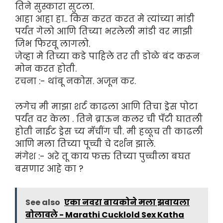
तिने सुस्कारा सुटला.
आहा आहा हा.. किस करत करत मे त्यांच्या मांडी
पर्यंत गेलो आणि तिच्या भरलेली मांडी वर माझी
जिभ फिरवू लागलो.
जेव्हा मे तिच्या कडे पाहिले तर ती डोळे बंद करून
मोन करत होती.
रचना :- थांबू नकोस. अजून कर.
लगेच मी माझा शर्ट काढला आणि तिचा ड्रेस पोटा
पर्यंत वर केला . तिने ब्राऊन कलर ची पँटी घातली
होती नाईट ड्रेस च्य मॅचींग ची. मी हळूच ती काढली
आणि मला तिच्या पूच्ची चे दर्शन झाले.
मंगेश :- अरे तू काय फक्त तिच्या पुच्चीला बघत
बसणार आहे का ?
See also
एका नवरा बायकोने मला झवायला
बोलावले - Marathi Cucklold Sex Katha