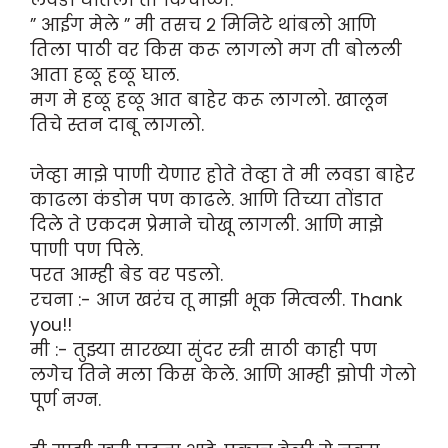
” आईग मेले ” मी तसच २ मिनिटे थांबलो आणि
तिला पाठी वर किस करू लागलो मग ती बोलली
आता हळू हळू घाल.
मग मे हळू हळू आत बाहेर करू लागलो. खालून
तिचे स्तन दाबू लागलो.
जेव्हा माझे पाणी येणार होते तेव्हा ते मी लवडा बाहेर
काढला कंडोम पण काढले. आणि तिच्या तोंडात
दिले ते एकदम प्रेमाने चोखू लागली. आणि माझे
पाणी पण पिले.
परत आम्ही बेड वर पडलो.
रचना :- आज खरंच तू माझी भूक मित्वली. Thank
you!!
मी :- तुझ्या सारख्या सुंदर स्त्री साठी काही पण
लगेच तिने मला किस केले. आणि आम्ही झोपी गेलो
पूर्ण नग्न.