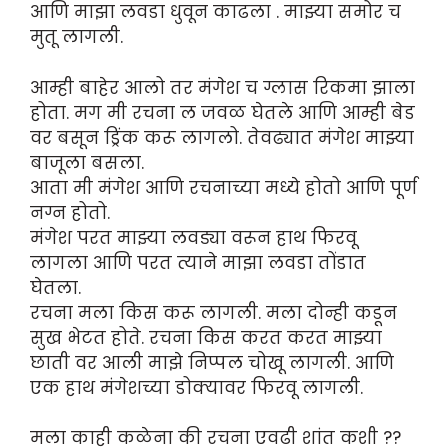
आणि माझा लवडा धुवून काढला . माझ्या समोर च
मुतू लागली.
आम्ही बाहेर आलो तर मंगेश च ग्लास रिकमा झाला
होता. मग मी रचना ल जवळ घेतले आणि आम्ही बेड
वर बसून ड्रिंक करू लागलो. तेवढ्यात मंगेश माझ्या
बाजूला बसला.
आता मी मंगेश आणि रचनाच्या मध्ये होतो आणि पूर्ण
नग्न होतो.
मंगेश परत माझ्या लवड्या वरून हाथ फिरवू
लागला आणि परत त्याने माझा लवडा तोंडात
घेतला.
रचना मला किस करू लागली. मला दोन्ही कडून
सुख भेटत होते. रचना किस करत करत माझ्या
छाती वर आली माझे निप्पल चोखू लागली. आणि
एक हाथ मंगेशच्या डोक्यावर फिरवू लागली.
मला काही कळेना की रचना एवढी शांत कशी ??