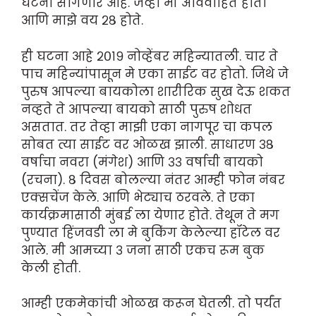
घटना सांगणार आहे. जेव्हा मी अविवाहित होतो
आणि माझे वय २८ होते.
ही घटना आहे २०१९ नोव्हेंबर महिन्यातली. चार ते
पाच महिन्यांपासून मे एका साईट वर होतो. जिथे जे
पुरुष आपल्या बायकोला शारीरिक सुख देऊ शकत
नव्हते ते आपल्या बायको साठी पुरुष शोधत
असतात. तर तेव्हा माझी एका नागपूर चा कपल
सोबत त्या साईट वर ओळख झाली. साधारण ३८
वर्षाचा नवरा (मंगेश) आणि ३३ वर्षाची बायको
(रचना). ८ दिवस बोलल्या नंतर आम्ही फोन नंबर
एक्सचेंज केले. आणि भेट्याच ठरवले. ते एका
कार्यक्रमासाठी मुंबई ला येणार होते. तेथून ते मग
पुण्यात हिंजवडी ला मे बुकिंग केलेल्या हॉटेल वर
आले. मी आमच्या ३ जना साठी एकच रूम बुक
केली होती.
आम्ही एकमेकांची ओळख करून घेतली. तो पर्यंत