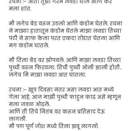
रचना :- आता तुझा गरम लवडा घाल आणि कर
मला शांत.
मी लगेच बेड वरून उठलो आणि कंडोम घेतले. रचना
ने माझ्या हातातून कंडोम घेतले माझा लवडा तिच्या
पंटी ने साफ केला परत एकदा तोंडात घेतला आणि
मग कंडोम घातले.
मी तिला बेड वर झोपवले. आणि माझा लवडा तिच्या
पुच्ची वरून फिरवला. तिची पुच्ची ओली झाली होती..
लगेच मि माझा लवडा आत घातला.
रचना :- खूप दिवसा नंतर असा लवडा आत मध्ये
गेला आहे. आज माझी पुच्ची फाडून काढ असे म्हणून
मला जवळ ओढले.
आणि ती तिचे नितंब वर करून प्रतिसाद देऊ
लागली.
मी पण पूर्ण जोश मध्ये तिला झवू लागलो.