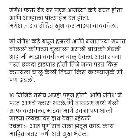
मंगेश फक्त बेड वर पडून आमच्या कडे बघत होता
आणि आम्हाला प्रोत्साहन देत होता.
मंगेश :- झव रोहित खुश कर माझ्या बायकोला.
मी मंगेश कडे बघून हसलो आणि मनातल्या मनात
बोललो कोणत्या चुत्याला असली बायको भेटली
आहे. मी माझा कार्यक्रम चालू ठेवला. आता रचना
परत एकदा झडणार होती तिने मला परत किस
करायला चालू केली तिच्या किस करण्यामुळे मी
पण झडलो.
१० मिनिटे तसेच आम्ही पडून होतो. आणि मंगेश ने
परत आमचे ग्लास भरले. मी बाथरूम मध्ये गेलो
साफ करायला, माझ्या मागे रचना पण आली.
माझ्या लवड्यावर हाथ ठेवत म्हंटली
रचना :- आज पूर्ण रात्र मला झवून काढ. काय
माहित नंतर कधी असे सुख भेटेल.