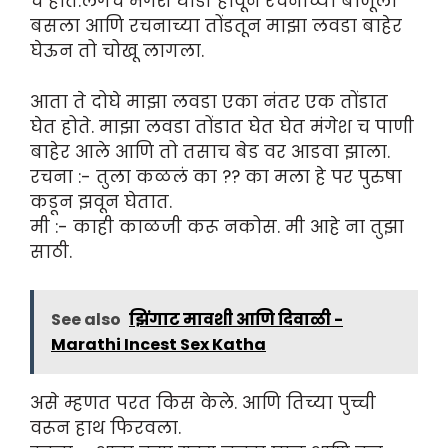
च होते.लगेच मंगेश घोडी होवून रचनाच्या बाजूला
बसला आणि रचनाच्या तोंडतून माझा लवडा बाहेर
घेऊन तो चोखू लागला.
आता ते दोघे माझा लवडा एका नंतर एक तोंडात
घेत होते. माझा लवडा तोंडात घेत घेत मंगेश च पाणी
बाहेर आले आणि तो तसाच बेड वर आडवा झाला.
रचना :- तुला कळलं का ?? का मला हे पर पुरुषा
कडून झवून घेतात.
मी :- काही काळजी करू नकोस. मी आहे ना तुझा
साठी.
See also
झिंगाट मावशी आणि दिवाळी -
Marathi Incest Sex Katha
असे म्हणत परत किस केले. आणि तिच्या पुच्ची
वरून हाथ फिरवला.