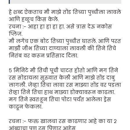
हे शब्द ऐकताच मी माझे तोंड तिच्या पुच्चीला लावले
आणि हळूच किस केले.
रचना :- आहा हा हा हा हा. असे त्रास देऊ नकोस
प्लिज.
मी लगेच एक बोट तिच्या पुच्चीत घातले. आणि परत
माझी जीभ तिच्या दाण्याला लावली की तिने तिचे
नितंब वर करून प्रतिसाद दिला.
५ मिनिटे मी तिची पूची चाटत होतो आणि मग तिने
रस सोडायला सुरुवात केली आणि माझे तोंड दाबु
लागली. जेव्हा तिचा लावा रस माझ्या तोंड वर पडला
तेव्हा तिने तिचा हाथ माझ्या डोक्यावरून काढला.
मग तिने स्वतःहून तिचा पोटा पर्यंत आलेला ड्रेस
काढून फेकला.
रचना :- फक्त खालचा रस काढणार आहे का या २
आंब्याचा पण रस पिणार आहेस