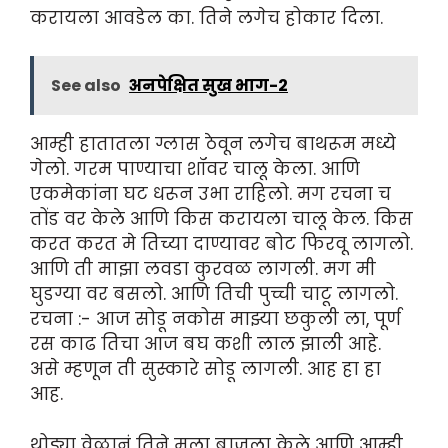
करायला आवडेल का. तिने लगेच होकार दिला.
See also
अनपेक्षित सुख भाग-2
आम्ही हातातला ग्लास ठेवून लगेच बाथरूम मध्ये
गेलो. गरम पाण्याचा शॉवर चालू केला. आणि
एकमेकांना घट धरून उभा राहिलो. मग रचना च
तोंड वर केले आणि किस करायला चालू केल. किस
करत करत मे तिच्या दाण्यावर बोट फिरवू लागलो.
आणि ती माझा लवडा कुरवळ लागली. मग मी
घुडग्या वर बसलो. आणि तिची पुच्ची चाटू लागलो.
रचना :- आज सोडू नकोस माझ्या छकुली ला, पूर्ण
रस काढ तिचा आज बघ कशी लाल झाली आहे.
असे म्हणून ती सुस्कारे सोडू लागली. आह हा हा
आह.
थोड्या वेळानं तिने मला बाजूला केले आणि आम्ही