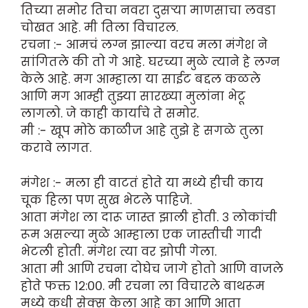
तिच्या समोर तिचा नवरा दुसऱ्या माणसाचा लवडा
चोखत आहे. मी तिला विचारल.
रचना :- आमचं लग्न झाल्या वरच मला मंगेश ने
सांगितले की तो गे आहे. घरच्या मुळे त्याने हे लग्न
केले आहे. मग आम्हाला या साईट बद्दल कळले
आणि मग आम्ही तुझ्या सारख्या मुलांना भेटू
लागलो. जे काही कार्याचे ते समोर.
मी :- खूप मोठे काळीज आहे तुझे हे सगळे तुला
करावे लागत.
मंगेश :- मला ही वाटतं होते या मध्ये हीची काय
चूक हिला पण सुख भेटले पाहिजे.
आता मंगेश ला दारू जास्त झाली होती. ३ लोकांची
रूम असल्या मुळे आम्हाला एक जास्तीची गादी
भेटली होती. मंगेश त्या वर झोपी गेला.
आता मी आणि रचना दोघेच जागे होतो आणि वाजले
होते फक्त १२:००. मी रचना ला विचारले बाथरूम
मध्ये कधी सेक्स केला आहे का आणि आता