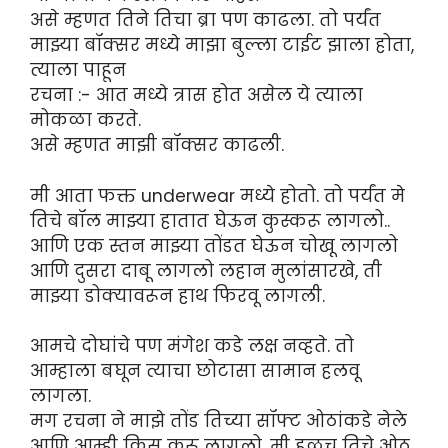
असे म्हणत तिने तिचा ब्रा पण काढला. तो पर्यंत
माझ्या बॉक्सर मध्ये माझा बुल्ला टाईट झाला होता,
त्याला पाहून
रचना :- आत मध्ये त्रास होत असेल ये त्याला
मोकळा करते.
असे म्हणत माझी बॉक्सर काढली.
मी आता फक्त underwear मध्ये होतो. तो पर्यंत मे
तिचे बॉल माझ्या हातात घेऊन कुस्करू लागलो..
आणि एक स्तन माझ्या तोंडत घेऊन चोखू लागलो
आणि दुसरा दाबू लागलो लहान मुलांसारखे, ती
माझ्या डोक्यावरून हाथ फिरवू लागली.
आमचे दोघांचे पण मंगेश कडे लक्ष नव्हते. तो
आम्हाला बघून त्याचा छोटासा सामान हलवू
लागला.
मग रचना ने माझे तोंड तिच्या सॉफ्ट ओठांकडे नेले
आणि आम्ही किस करू लागलो. मी हळूच तिचे ओठ