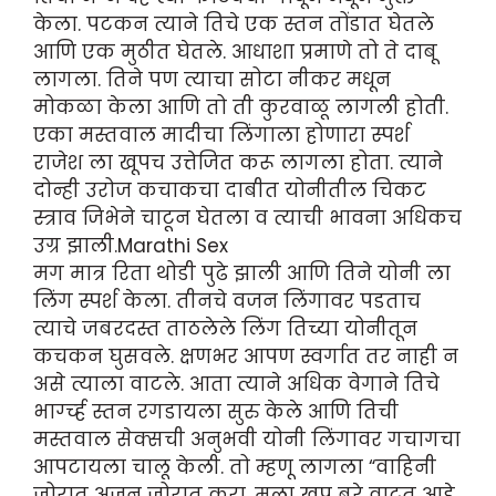
केला. पटकन त्याने तिचे एक स्तन तोंडात घेतले
आणि एक मुठीत घेतले. आधाशा प्रमाणे तो ते दाबू
लागला. तिने पण त्याचा सोटा नीकर मधून
मोकळा केला आणि तो ती कुरवाळू लागली होती.
एका मस्तवाल मादीचा लिंगाला होणारा स्पर्श
राजेश ला खूपच उत्तेजित करू लागला होता. त्याने
दोन्ही उरोज कचाकचा दाबीत योनीतील चिकट
स्त्राव जिभेने चाटून घेतला व त्याची भावना अधिकच
उग्र झाली.Marathi Sex
मग मात्र रिता थोडी पुढे झाली आणि तिने योनी ला
लिंग स्पर्श केला. तीनचे वजन लिंगावर पडताच
त्याचे जबरदस्त ताठलेले लिंग तिच्या योनीतून
कचकन घुसवले. क्षणभर आपण स्वर्गात तर नाही न
असे त्याला वाटले. आता त्याने अधिक वेगाने तिचे
भार्ग्च्ह स्तन रगडायला सुरु केले आणि तिची
मस्तवाल सेक्सची अनुभवी योनी लिंगावर गचागचा
आपटायला चालू केली. तो म्हणू लागला “वाहिनी
जोरात अजून जोरात करा. मला खूप बरे वाटत आहे