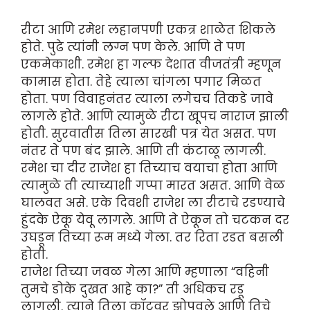
रीटा आणि रमेश लहानपणी एकत्र शाळेत शिकले
होते. पुढे त्यांनी लग्न पण केले. आणि ते पण
एकमेकाशी. रमेश हा गल्फ देशात वीजतंत्री म्हणून
कामास होता. तेहे त्याला चांगला पगार मिळत
होता. पण विवाहनंतर त्याला लगेचच तिकडे जावे
लागले होते. आणि त्यामुळे रीटा खूपच नाराज झाली
होती. सुरवातीस तिला सारखी पत्र येत असत. पण
नंतर ते पण बंद झाले. आणि ती कंटाळू लागली.
रमेश चा दीर राजेश हा तिच्याच वयाचा होता आणि
त्यामुळे ती त्याच्याशी गप्पा मारत असत. आणि वेळ
घालवत असे. एके दिवशी राजेश ला रीटाचे रडण्याचे
हुंदके ऐकू येवू लागले. आणि ते ऐकून तो चटकन दर
उघडून तिच्या रूम मध्ये गेला. तर रिता रडत बसली
होती.
राजेश तिच्या जवळ गेला आणि म्हणाला “वहिनी
तुमचे डोके दुखत आहे का?” ती अधिकच रडू
लागली. त्याने तिला कॉटवर झोपवले आणि तिचे