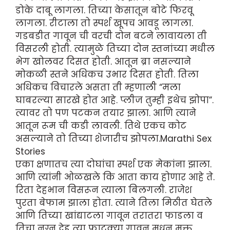
डोके दाबू लागला. तिच्या केसातून बोटे फिरवू
लागला. रीटाला तो स्पर्श खूपच आवडू लागला.
गडबडीत गावून ची वरची दोन बटने लावायला ती
विसरली होती. त्यामुळे तिच्या दोन स्तनांच्या मधील
भेग खोलवर दिसत होती. आतून ब्रा नसल्याने
मोकळी स्तने अधिकच उभार दिसत होती. तिला
अधिकच विचारले असता ती म्हणाली “मला
घाबरल्या सारखे होत आहे. प्लीज तुम्ही इथेच झोपा”.
त्यावर तो पण पटकन तयार झाला. आणि त्याने
आतून रूम ची कडी लावली. तिथे एकच कोट
असल्याने तो तिच्या शेजारीच झोपला.Marathi Sex
Stories
एका क्षणातच त्या दोघांचा स्पर्श एक मेकांना झाला.
आणि त्यांनी ओळखले कि आता काय होणार आहे ते.
रिता देहभान विसरून त्याला बिलगली. राजेश
पुरता बेफाम झाला होता. त्याने तिला मिठीत घेतले
आणि तिच्या खांद्याटला गावून तरातरा फाडला व
तिचा नग्न देह त्या फाटक्या गावून मधून मुक्त